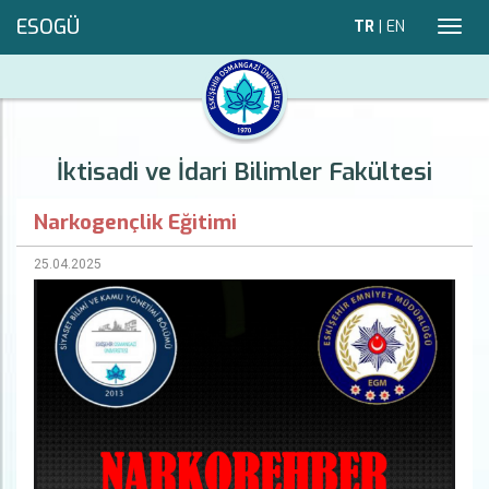
ESOGÜ
TR
|
EN
Toggl
navig
İktisadi ve İdari Bilimler Fakültesi
Narkogençlik Eğitimi
25.04.2025