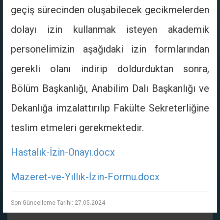
geçiş sürecinden oluşabilecek gecikmelerden
Alkol Bağımlılığıyla Mücadele Etkinliği
dolayı izin kullanmak isteyen akademik
personelimizin aşağıdaki izin formlarından
Tütün Bağımlılığıyla Mücadele Etkinliği
gerekli olanı indirip doldurduktan sonra,
Bölüm Başkanlığı, Anabilim Dalı Başkanlığı ve
Erasmus Days Etkinliği
Dekanlığa imzalattırılıp Fakülte Sekreterliğine
teslim etmeleri gerekmektedir.
Hızlı Bağlantılar
Hastalık-İzin-Onayı.docx
Kamu Hizmetleri Envanteri
Mazeret-ve-Yıllık-İzin-Formu.docx
Öğrenci İş Akış Şemaları
Son Güncelleme Tarihi: 27.05.2024
Öğrenci İşleri Bilgi Sistemi