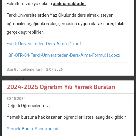
Fakültemizde yaz okulu
açılmamaktadır.
14 Temmuz 2026, Salı
İleri Seviye Bordrolama ve SGK İşveren Maliyeti Yönetimi Eğitim...
Farklı Üniversitelerden Yaz Okulunda ders almak isteyen
öğrenciler aşağıdaki iş akış şemasına uygun olarak süreç takibi
10 Temmuz 2026, Cuma
gerçekleştirebilirler.
2025-2026 Bahar Dönemi Tek Ders Sınav Duyurusu
Farklı-Üniversiteden-Ders-Alma-(1).pdf
24 Haziran 2026, Çarşamba
IIBF-OFR-04-Farklı-Üniversiteden-Ders-Alma-Formu(1).docx
2025-2026 Bahar Dönemi Bütünleme Sınav Programı
Son Güncelleme Tarihi: 2.07.2026
24 Haziran 2026, Çarşamba
Yaz Okulu
2024-2025 Öğretim Yılı Yemek Bursları
30.10.2024
Etkinlikler
Tüm Etkinlikler
Değerli Öğrencilerimiz,
11'
ESOGÜ Arama Kurtama Ekibi tanıtım etkinliğini
Yemek bursuna hak kazanan öğrenciler listesi aşağıdaki gibidir.
gerçekleştirdi.
ARA
Yemek-Bursu-Sonuçları.pdf