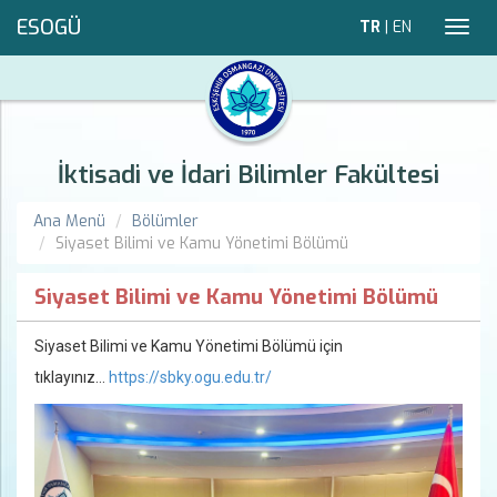
ESOGÜ
TR
|
EN
Toggl
navig
İktisadi ve İdari Bilimler Fakültesi
Ana Menü
Bölümler
Siyaset Bilimi ve Kamu Yönetimi Bölümü
Siyaset Bilimi ve Kamu Yönetimi Bölümü
Siyaset Bilimi ve Kamu Yönetimi Bölümü için
tıklayınız...
https://sbky.ogu.edu.tr/