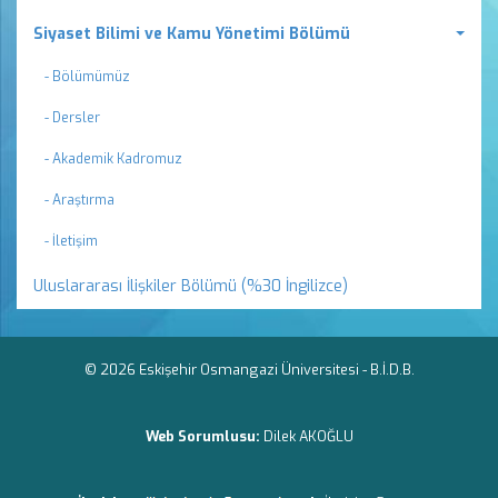
Siyaset Bilimi ve Kamu Yönetimi Bölümü
- Bölümümüz
- Dersler
- Akademik Kadromuz
- Araştırma
- İletişim
Uluslararası İlişkiler Bölümü (%30 İngilizce)
© 2026 Eskişehir Osmangazi Üniversitesi -
B.İ.D.B.
Web Sorumlusu:
Dilek AKOĞLU