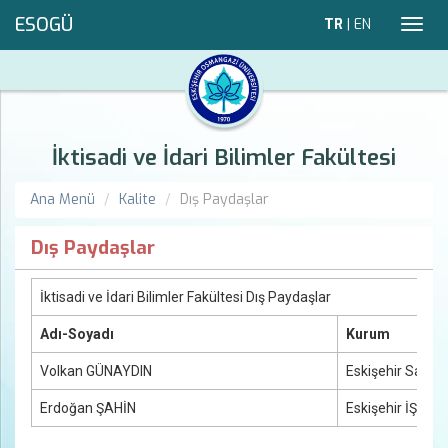
ESOGÜ
TR
|
EN
Toggl
navig
İktisadi ve İdari Bilimler Fakültesi
Ana Menü
Kalite
Dış Paydaşlar
Dış Paydaşlar
İktisadi ve İdari Bilimler Fakültesi Dış Paydaşlar
Adı-Soyadı
Kurum
Volkan GÜNAYDIN
Eskişehir Sanayi
Erdoğan ŞAHİN
Eskişehir İŞKUR 