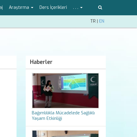
aj
Araştırma
Ders İçerikleri
. . .
TR
|
EN
Haberler
Bağımlılıkla Mücadelede Sağlıklı
Yaşam Etkinliği