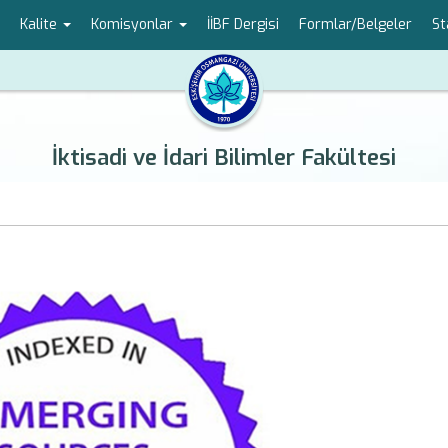
Kalite
Komisyonlar
İİBF Dergisi
Formlar/Belgeler
St
İktisadi ve İdari Bilimler Fakültesi